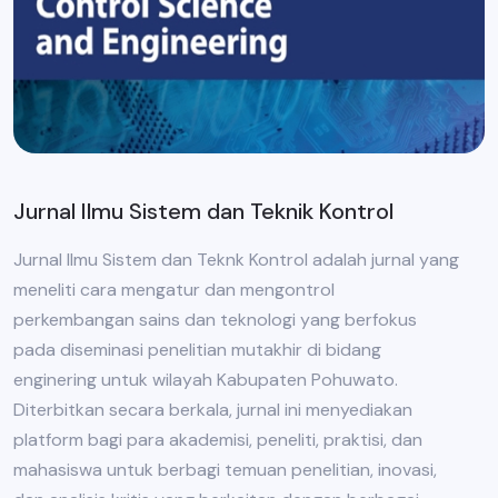
Jurnal Ilmu Sistem dan Teknik Kontrol
Jurnal Ilmu Sistem dan Teknk Kontrol adalah jurnal yang
meneliti cara mengatur dan mengontrol
perkembangan sains dan teknologi yang berfokus
pada diseminasi penelitian mutakhir di bidang
enginering untuk wilayah Kabupaten Pohuwato.
Diterbitkan secara berkala, jurnal ini menyediakan
platform bagi para akademisi, peneliti, praktisi, dan
mahasiswa untuk berbagi temuan penelitian, inovasi,